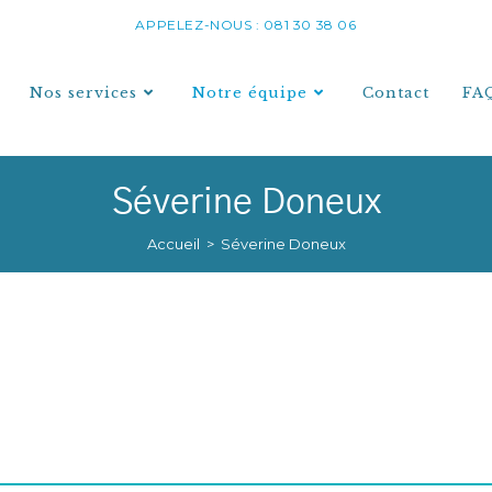
APPELEZ-NOUS : 081 30 38 06
Nos services
Notre équipe
Contact
FA
Séverine Doneux
Accueil
>
Séverine Doneux